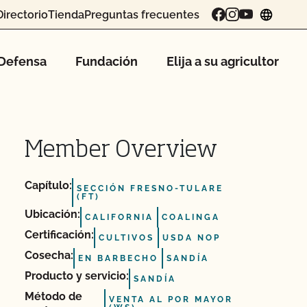
Directorio
Tienda
Preguntas frecuentes
chang
Defensa
Fundación
Elija a su agricultor
Member Overview
Capítulo:
SECCIÓN FRESNO-TULARE
(FT)
Ubicación:
CALIFORNIA
COALINGA
Certificación:
CULTIVOS
USDA NOP
Cosecha:
EN BARBECHO
SANDÍA
Producto y servicio:
SANDÍA
Método de
VENTA AL POR MAYOR