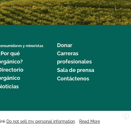
Donar
onsumidores y minoristas
¿Por qué
Carreras
orgánico?
profesionales
Directorio
Sala de prensa
orgánico
Contáctenos
Noticias
X
edar Street, Suite 248, Santa Cruz, CA 95060 © 2025 CCOF.org
link
Do not sell my personal information
.
Read More