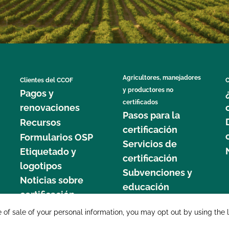
Agricultores, manejadores
Clientes del CCOF
C
y productores no
Pagos y
certificados
renovaciones
Pasos para la
Recursos
certificación
Formularios OSP
Servicios de
Etiquetado y
certificación
logotipos
Subvenciones y
Noticias sobre
educación
certificación
877 C
e of sale of your personal information, you may opt out by using the 