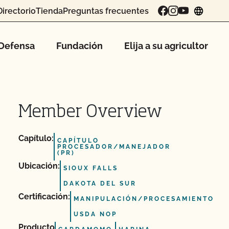
Directorio
Tienda
Preguntas frecuentes
chang
Defensa
Fundación
Elija a su agricultor
Member Overview
Capítulo:
CAPÍTULO
PROCESADOR/MANEJADOR
(PR)
Ubicación:
SIOUX FALLS
DAKOTA DEL SUR
Certificación:
MANIPULACIÓN/PROCESAMIENTO
USDA NOP
Producto