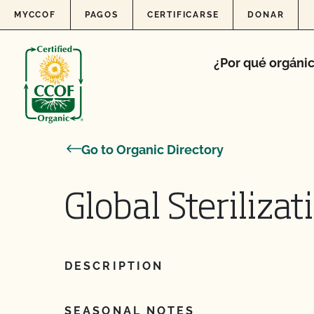
Skip to content
MYCCOF
PAGOS
CERTIFICARSE
DONAR
¿Por qué orgáni
Go to Organic Directory
Global Steriliza
DESCRIPTION
SEASONAL NOTES