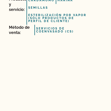
CARDAMOMO
HARINA
y
SEMILLAS
servicio:
ESTERILIZACIÓN POR VAPOR
(SÓLO PRODUCTOS DE
PERFIL DE CLIENTE)
Método de
SERVICIOS DE
COENVASADO (CS)
venta: