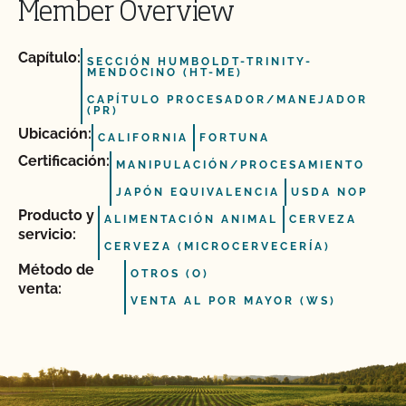
Member Overview
Capítulo:
SECCIÓN HUMBOLDT-TRINITY-
MENDOCINO (HT-ME)
CAPÍTULO PROCESADOR/MANEJADOR
(PR)
Ubicación:
CALIFORNIA
FORTUNA
Certificación:
MANIPULACIÓN/PROCESAMIENTO
JAPÓN EQUIVALENCIA
USDA NOP
Producto y
ALIMENTACIÓN ANIMAL
CERVEZA
servicio:
CERVEZA (MICROCERVECERÍA)
Método de
OTROS (O)
venta:
VENTA AL POR MAYOR (WS)