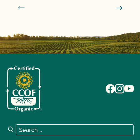
Search for:
Search