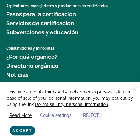
Agricultores, manejadores y productores no certificados
Pasos para la certificación
Servicios de certificación
Subvenciones y educación
Consumidores y minoristas
¿Por qué orgánico?
Directorio orgánico
Noticias
X
Donar
This website or its third-party tools process personal data.In
case of sale of your personal information, you may opt out by
Carreras profesionales
using the link
Do not sell my personal information
.
Sala de prensa
Read More
Cookie settings
REJECT
Contáctenos
877 Cedar Street, Suite 248, Santa Cruz, CA 95060 © 2025 CCOF.org
ACCEPT