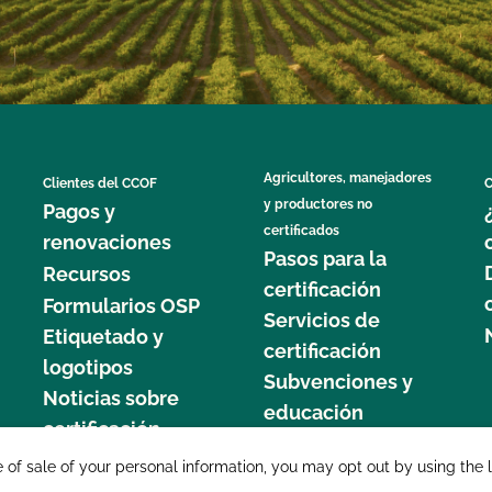
Agricultores, manejadores
Clientes del CCOF
C
y productores no
Pagos y
certificados
renovaciones
Pasos para la
Recursos
certificación
Formularios OSP
Servicios de
Etiquetado y
certificación
logotipos
Subvenciones y
Noticias sobre
educación
certificación
877 C
e of sale of your personal information, you may opt out by using the 