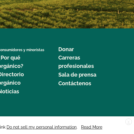
Donar
onsumidores y minoristas
¿Por qué
Carreras
orgánico?
profesionales
Directorio
Sala de prensa
orgánico
Contáctenos
Noticias
X
edar Street, Suite 248, Santa Cruz, CA 95060 © 2025 CCOF.org
link
Do not sell my personal information
.
Read More