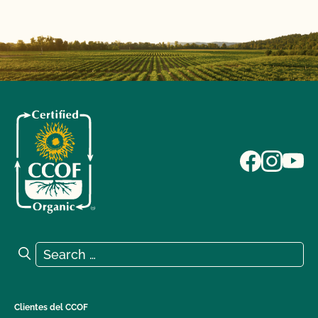
Search for:
Search
Clientes del CCOF