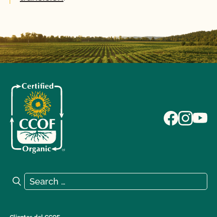
Search for:
Search