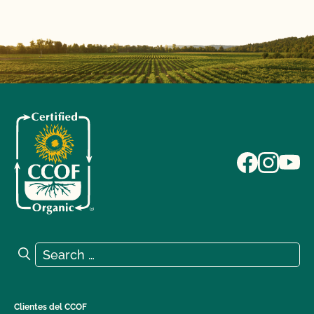
Search for:
Search
Clientes del CCOF