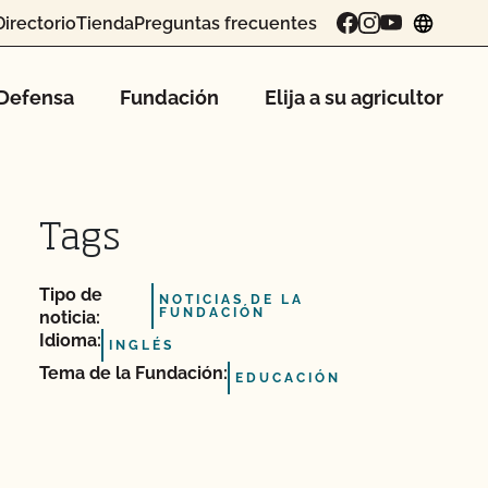
Directorio
Tienda
Preguntas frecuentes
chang
Defensa
Fundación
Elija a su agricultor
Tags
Tipo de
NOTICIAS DE LA
FUNDACIÓN
noticia:
Idioma:
INGLÉS
Tema de la Fundación:
EDUCACIÓN