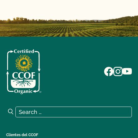
Search for:
Search
Clientes del CCOF