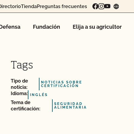
Directorio
Tienda
Preguntas frecuentes
chang
Defensa
Fundación
Elija a su agricultor
Tags
Tipo de
NOTICIAS SOBRE
CERTIFICACIÓN
noticia:
Idioma:
INGLÉS
Tema de
SEGURIDAD
ALIMENTARIA
certificación: