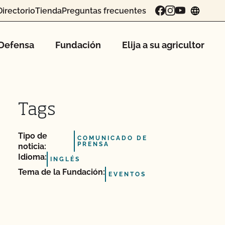
Directorio
Tienda
Preguntas frecuentes
chang
Defensa
Fundación
Elija a su agricultor
Tags
Tipo de
COMUNICADO DE
PRENSA
noticia:
Idioma:
INGLÉS
Tema de la Fundación:
EVENTOS