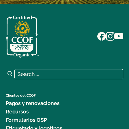
Search for:
Search
Clientes del CCOF
Pagos y renovaciones
Recursos
Formularios OSP
Etiquetado y logotipos