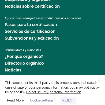
Noticias sobre certificación
Agricultores, manejadores y productores no certificados
Pasos para la certificación
Servicios de certificación
Subvenciones y educación
Consumidores y minoristas
¿Por qué orgánico?
Directorio orgánico
Noticias
X
Donar
This website or its third-party tools process personal data.In
case of sale of your personal information, you may opt out by
Carreras profesionales
using the link
Do not sell my personal information
.
Sala de prensa
Read More
Cookie settings
REJECT
Contáctenos