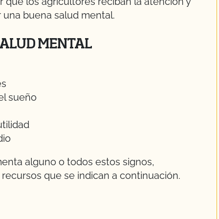
que los agricultores reciban la atención y
 una buena salud mental.
 SALUD MENTAL
es
el sueño
tilidad
dio
enta alguno o todos estos signos,
s recursos que se indican a continuación.