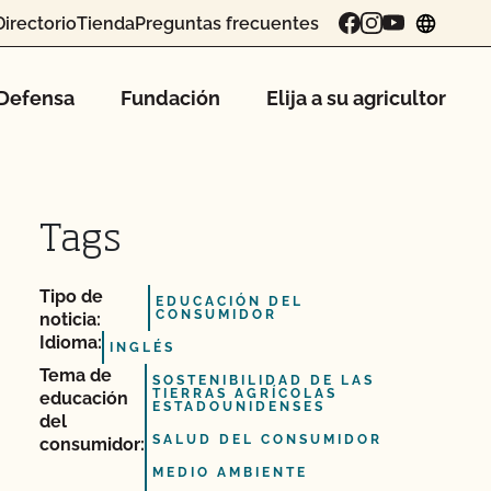
Directorio
Tienda
Preguntas frecuentes
chang
Defensa
Fundación
Elija a su agricultor
Tags
Tipo de
EDUCACIÓN DEL
CONSUMIDOR
noticia:
Idioma:
INGLÉS
Tema de
SOSTENIBILIDAD DE LAS
TIERRAS AGRÍCOLAS
educación
ESTADOUNIDENSES
del
SALUD DEL CONSUMIDOR
consumidor:
MEDIO AMBIENTE