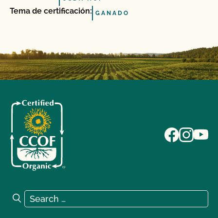
Tema de certificación:
GANADO
Search for:
Search