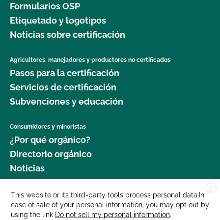
Formularios OSP
Etiquetado y logotipos
Noticias sobre certificación
Agricultores, manejadores y productores no certificados
Pasos para la certificación
Servicios de certificación
Subvenciones y educación
Consumidores y minoristas
¿Por qué orgánico?
Directorio orgánico
Noticias
X
Donar
This website or its third-party tools process personal data.In
case of sale of your personal information, you may opt out by
Carreras profesionales
using the link
Do not sell my personal information
.