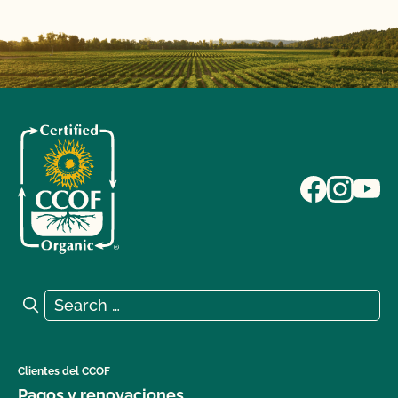
Search for:
Search
Clientes del CCOF
Pagos y renovaciones