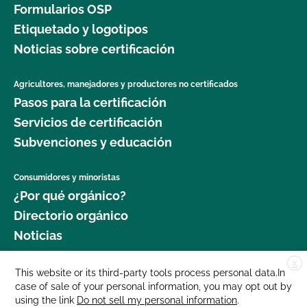
Formularios OSP
Etiquetado y logotipos
Noticias sobre certificación
Agricultores, manejadores y productores no certificados
Pasos para la certificación
Servicios de certificación
Subvenciones y educación
Consumidores y minoristas
¿Por qué orgánico?
Directorio orgánico
Noticias
X
Donar
This website or its third-party tools process personal data.In
case of sale of your personal information, you may opt out by
Carreras profesionales
using the link
Do not sell my personal information
.