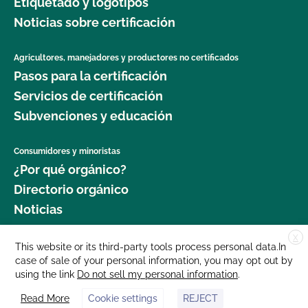
Etiquetado y logotipos
Noticias sobre certificación
Agricultores, manejadores y productores no certificados
Pasos para la certificación
Servicios de certificación
Subvenciones y educación
Consumidores y minoristas
¿Por qué orgánico?
Directorio orgánico
Noticias
X
Donar
This website or its third-party tools process personal data.In
case of sale of your personal information, you may opt out by
Carreras profesionales
using the link
Do not sell my personal information
.
Sala de prensa
Read More
Cookie settings
REJECT
Contáctenos