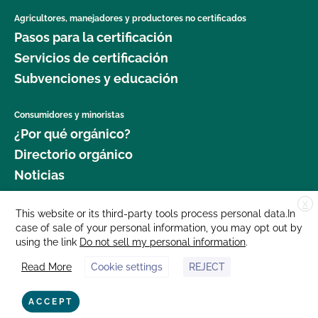
Agricultores, manejadores y productores no certificados
Pasos para la certificación
Servicios de certificación
Subvenciones y educación
Consumidores y minoristas
¿Por qué orgánico?
Directorio orgánico
Noticias
X
Donar
This website or its third-party tools process personal data.In
case of sale of your personal information, you may opt out by
Carreras profesionales
using the link
Do not sell my personal information
.
Sala de prensa
Read More
Cookie settings
REJECT
Contáctenos
877 Cedar Street, Suite 248, Santa Cruz, CA 95060 © 2025 CCOF.org
ACCEPT