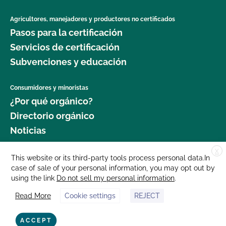
Agricultores, manejadores y productores no certificados
Pasos para la certificación
Servicios de certificación
Subvenciones y educación
Consumidores y minoristas
¿Por qué orgánico?
Directorio orgánico
Noticias
X
Donar
This website or its third-party tools process personal data.In
case of sale of your personal information, you may opt out by
Carreras profesionales
using the link
Do not sell my personal information
.
Sala de prensa
Read More
Cookie settings
REJECT
Contáctenos
877 Cedar Street, Suite 248, Santa Cruz, CA 95060 © 2025 CCOF.org
ACCEPT