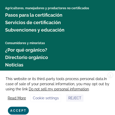
Agricultores, manejadores y productores no certificados
Pasos para la certificación
Servicios de certificación
Subvenciones y educación
Consumidores y minoristas
¿Por qué orgánico?
Directorio orgánico
Noticias
X
Donar
This website or its third-party tools process personal data.In
case of sale of your personal information, you may opt out by
Carreras profesionales
using the link
Do not sell my personal information
.
Sala de prensa
Read More
Cookie settings
REJECT
Contáctenos
877 Cedar Street, Suite 248, Santa Cruz, CA 95060 © 2025 CCOF.org
ACCEPT