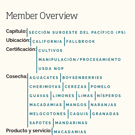
Member Overview
Capítulo:
SECCIÓN SUROESTE DEL PACÍFICO (PS)
Ubicación:
CALIFORNIA
FALLBROOK
Certificación:
CULTIVOS
MANIPULACIÓN/PROCESAMIENTO
USDA NOP
Cosecha:
AGUACATES
BOYSENBERRIES
CHERIMOYAS
CEREZAS
POMELO
GUAVAS
LIMONES
LIMAS
NÍSPEROS
MACADAMIAS
MANGOS
NARANJAS
MELOCOTONES
CAQUIS
GRANADAS
SAPOTES
MANDARINAS
Producto y servicio:
MACADAMIAS