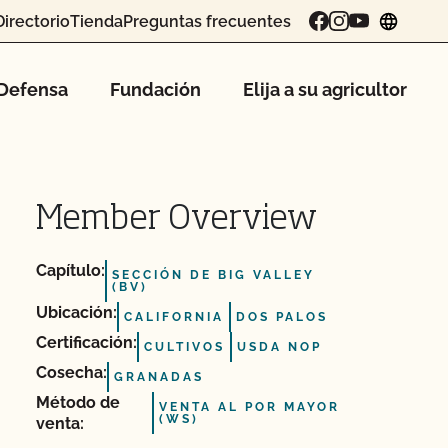
Directorio
Tienda
Preguntas frecuentes
chang
Defensa
Fundación
Elija a su agricultor
Member Overview
Capítulo:
SECCIÓN DE BIG VALLEY
(BV)
Ubicación:
CALIFORNIA
DOS PALOS
Certificación:
CULTIVOS
USDA NOP
Cosecha:
GRANADAS
Método de
VENTA AL POR MAYOR
(WS)
venta: