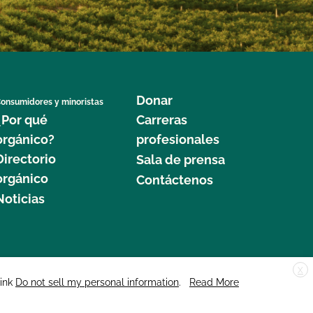
Donar
onsumidores y minoristas
¿Por qué
Carreras
orgánico?
profesionales
Directorio
Sala de prensa
orgánico
Contáctenos
Noticias
X
edar Street, Suite 248, Santa Cruz, CA 95060 © 2025 CCOF.org
link
Do not sell my personal information
.
Read More