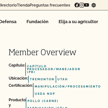
Directorio
Tienda
Preguntas frecuentes
chang
Defensa
Fundación
Elija a su agricultor
Member Overview
Capítulo:
CAPÍTULO
PROCESADOR/MANEJADOR
(PR)
Ubicación:
TREMONTON
UTAH
Certificación:
MANIPULACIÓN/PROCESAMIENTO
USDA NOP
Producto
POLLO (CARNE)
y