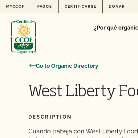
Skip to content
MYCCOF
PAGOS
CERTIFICARSE
DONAR
¿Por qué orgáni
Go to Organic Directory
West Liberty F
DESCRIPTION
Cuando trabaja con West Liberty Foods