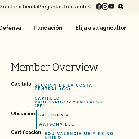
Directorio
Tienda
Preguntas frecuentes
chang
Defensa
Fundación
Elija a su agricultor
Member Overview
Capítulo:
SECCIÓN DE LA COSTA
CENTRAL (CC)
CAPÍTULO
PROCESADOR/MANEJADOR
(PR)
Ubicación:
CALIFORNIA
WATSONVILLE
Certificación:
EQUIVALENCIA UE Y REINO
UNIDO