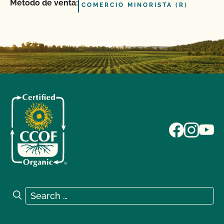
Método de venta:
COMERCIO MINORISTA (R)
Search for:
Search