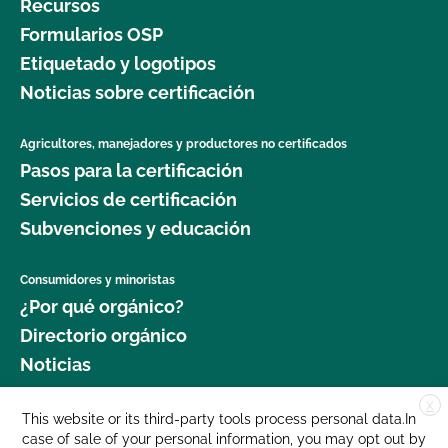
Recursos
Formularios OSP
Etiquetado y logotipos
Noticias sobre certificación
Agricultores, manejadores y productores no certificados
Pasos para la certificación
Servicios de certificación
Subvenciones y educación
Consumidores y minoristas
¿Por qué orgánico?
Directorio orgánico
Noticias
X
Donar
This website or its third-party tools process personal data.In
case of sale of your personal information, you may opt out by
Carreras profesionales