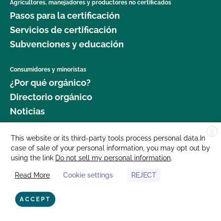
Agricultores, manejadores y productores no certificados
Pasos para la certificación
Servicios de certificación
Subvenciones y educación
Consumidores y minoristas
¿Por qué orgánico?
Directorio orgánico
Noticias
X
Donar
This website or its third-party tools process personal data.In
case of sale of your personal information, you may opt out by
Carreras profesionales
using the link
Do not sell my personal information
.
Sala de prensa
Read More
Cookie settings
REJECT
Contáctenos
877 Cedar Street, Suite 248, Santa Cruz, CA 95060 © 2025 CCOF.org
ACCEPT