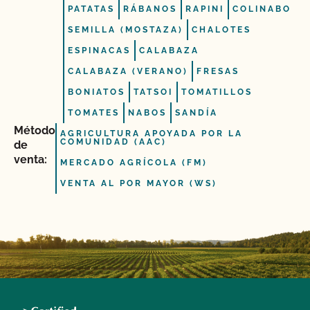
PATATAS
RÁBANOS
RAPINI
COLINABO
SEMILLA (MOSTAZA)
CHALOTES
ESPINACAS
CALABAZA
CALABAZA (VERANO)
FRESAS
BONIATOS
TATSOI
TOMATILLOS
TOMATES
NABOS
SANDÍA
Método
AGRICULTURA APOYADA POR LA
COMUNIDAD (AAC)
de
venta:
MERCADO AGRÍCOLA (FM)
VENTA AL POR MAYOR (WS)