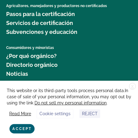
Agricultores, manejadores y productores no certificados
Pasos para la certificación
Servicios de certificación
Subvenciones y educación
Consumidores y minoristas
¿Por qué orgánico?
Directorio orgánico
Noticias
X
Donar
This website or its third-party tools process personal data.In
case of sale of your personal information, you may opt out by
Carreras profesionales
using the link
Do not sell my personal information
.
Sala de prensa
Read More
Cookie settings
REJECT
Contáctenos
877 Cedar Street, Suite 248, Santa Cruz, CA 95060 © 2025 CCOF.org
ACCEPT