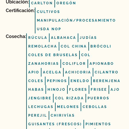
Ubicación:
CARLTON
OREGÓN
Certificación:
CULTIVOS
MANIPULACIÓN/PROCESAMIENTO
USDA NOP
Cosecha:
RÚCULA
ALBAHACA
JUDÍAS
REMOLACHA
COL CHINA
BRÓCOLI
COLES DE BRUSELAS
COL
ZANAHORIAS
COLIFLOR
APIONABO
APIO
ACELGA
ACHICORIA
CILANTRO
COLES
PEPINOS
ENELDO
BERENJENA
HABAS
HINOJO
FLORES
FRISEE
AJO
JENGIBRE
COL RIZADA
PUERROS
LECHUGAS
MELONES
CEBOLLAS
PEREJIL
CHIRIVÍAS
GUISANTES (FRESCOS)
PIMIENTOS