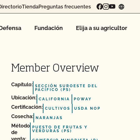
Directorio
Tienda
Preguntas frecuentes
chang
Defensa
Fundación
Elija a su agricultor
Member Overview
Capítulo:
SECCIÓN SUROESTE DEL
PACÍFICO (PS)
Ubicación:
CALIFORNIA
POWAY
Certificación:
CULTIVOS
USDA NOP
Cosecha:
NARANJAS
Método
PUESTO DE FRUTAS Y
VERDURAS (PS)
de
venta: