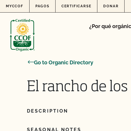
Skip to content
MYCCOF
PAGOS
CERTIFICARSE
DONAR
¿Por qué orgáni
Go to Organic Directory
El rancho de lo
DESCRIPTION
SEASONAL NOTES