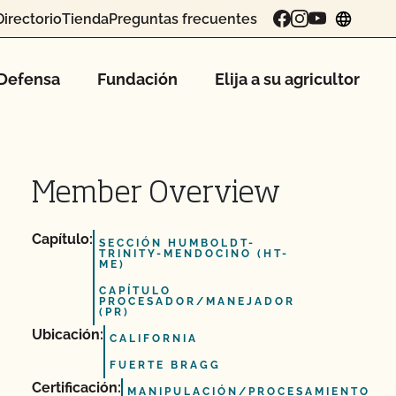
Directorio
Tienda
Preguntas frecuentes
chang
Defensa
Fundación
Elija a su agricultor
Member Overview
Capítulo:
SECCIÓN HUMBOLDT-
TRINITY-MENDOCINO (HT-
ME)
CAPÍTULO
PROCESADOR/MANEJADOR
(PR)
Ubicación:
CALIFORNIA
FUERTE BRAGG
Certificación:
MANIPULACIÓN/PROCESAMIENTO