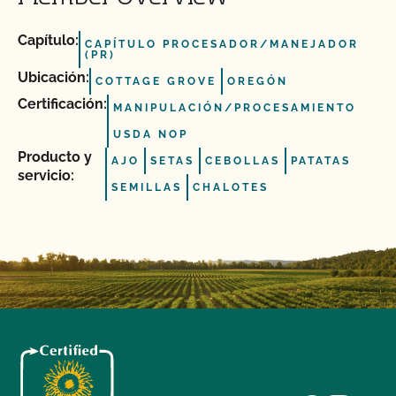
Capítulo:
CAPÍTULO PROCESADOR/MANEJADOR
(PR)
Ubicación:
COTTAGE GROVE
OREGÓN
Certificación:
MANIPULACIÓN/PROCESAMIENTO
USDA NOP
Producto y
AJO
SETAS
CEBOLLAS
PATATAS
servicio:
SEMILLAS
CHALOTES