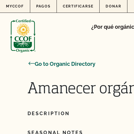
Skip to content
MYCCOF
PAGOS
CERTIFICARSE
DONAR
¿Por qué orgáni
Go to Organic Directory
Amanecer orgán
DESCRIPTION
SEASONAL NOTES