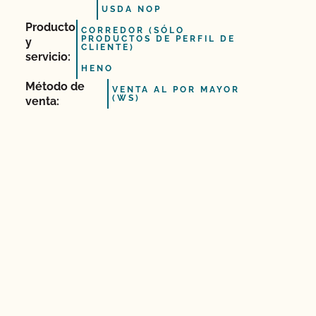
USDA NOP
Producto
CORREDOR (SÓLO
PRODUCTOS DE PERFIL DE
y
CLIENTE)
servicio:
HENO
Método de
VENTA AL POR MAYOR
(WS)
venta: