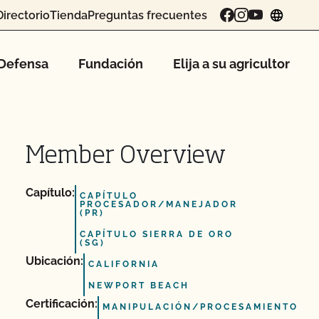
Directorio
Tienda
Preguntas frecuentes
chang
Defensa
Fundación
Elija a su agricultor
Member Overview
Capítulo:
CAPÍTULO
PROCESADOR/MANEJADOR
(PR)
CAPÍTULO SIERRA DE ORO
(SG)
Ubicación:
CALIFORNIA
NEWPORT BEACH
Certificación:
MANIPULACIÓN/PROCESAMIENTO