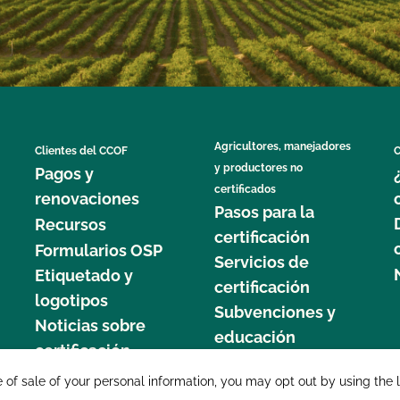
Agricultores, manejadores
Clientes del CCOF
C
y productores no
Pagos y
certificados
renovaciones
Pasos para la
Recursos
certificación
Formularios OSP
Servicios de
Etiquetado y
certificación
logotipos
Subvenciones y
Noticias sobre
educación
certificación
877 C
e of sale of your personal information, you may opt out by using the 