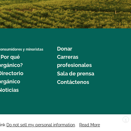
Donar
onsumidores y minoristas
¿Por qué
Carreras
orgánico?
profesionales
Directorio
Sala de prensa
orgánico
Contáctenos
Noticias
X
edar Street, Suite 248, Santa Cruz, CA 95060 © 2025 CCOF.org
link
Do not sell my personal information
.
Read More