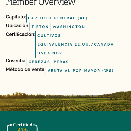
Member Overview
Capítulo:
CAPÍTULO GENERAL (AL)
Ubicación:
TIETON
WASHINGTON
Certificación:
CULTIVOS
EQUIVALENCIA EE.UU./CANADÁ
USDA NOP
Cosecha:
CEREZAS
PERAS
Método de venta:
VENTA AL POR MAYOR (WS)