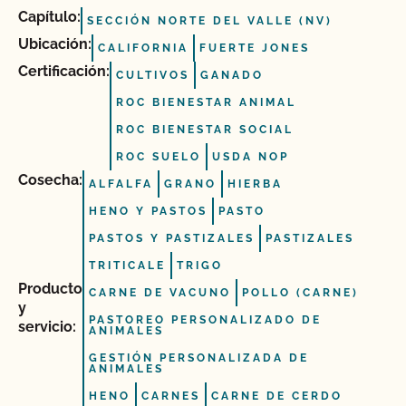
Capítulo:
SECCIÓN NORTE DEL VALLE (NV)
Ubicación:
CALIFORNIA
FUERTE JONES
Certificación:
CULTIVOS
GANADO
ROC BIENESTAR ANIMAL
ROC BIENESTAR SOCIAL
ROC SUELO
USDA NOP
Cosecha:
ALFALFA
GRANO
HIERBA
HENO Y PASTOS
PASTO
PASTOS Y PASTIZALES
PASTIZALES
TRITICALE
TRIGO
Producto
CARNE DE VACUNO
POLLO (CARNE)
y
PASTOREO PERSONALIZADO DE
servicio:
ANIMALES
GESTIÓN PERSONALIZADA DE
ANIMALES
HENO
CARNES
CARNE DE CERDO