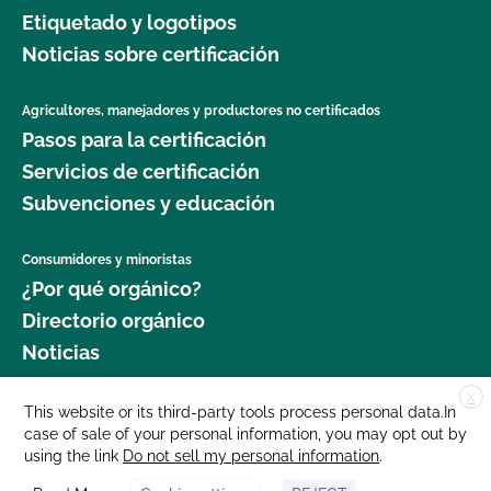
Etiquetado y logotipos
Noticias sobre certificación
Agricultores, manejadores y productores no certificados
Pasos para la certificación
Servicios de certificación
Subvenciones y educación
Consumidores y minoristas
¿Por qué orgánico?
Directorio orgánico
Noticias
X
Donar
This website or its third-party tools process personal data.In
case of sale of your personal information, you may opt out by
Carreras profesionales
using the link
Do not sell my personal information
.
Sala de prensa