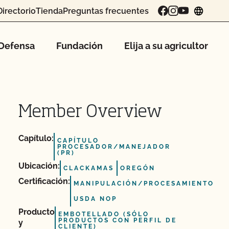
Directorio
Tienda
Preguntas frecuentes
chang
Defensa
Fundación
Elija a su agricultor
Member Overview
Capítulo:
CAPÍTULO
PROCESADOR/MANEJADOR
(PR)
Ubicación:
CLACKAMAS
OREGÓN
Certificación:
MANIPULACIÓN/PROCESAMIENTO
USDA NOP
Producto
EMBOTELLADO (SÓLO
PRODUCTOS CON PERFIL DE
y
CLIENTE)