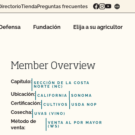
Directorio
Tienda
Preguntas frecuentes
chang
Defensa
Fundación
Elija a su agricultor
Member Overview
Capítulo:
SECCIÓN DE LA COSTA
NORTE (NC)
Ubicación:
CALIFORNIA
SONOMA
Certificación:
CULTIVOS
USDA NOP
Cosecha:
UVAS (VINO)
Método de
VENTA AL POR MAYOR
(WS)
venta: