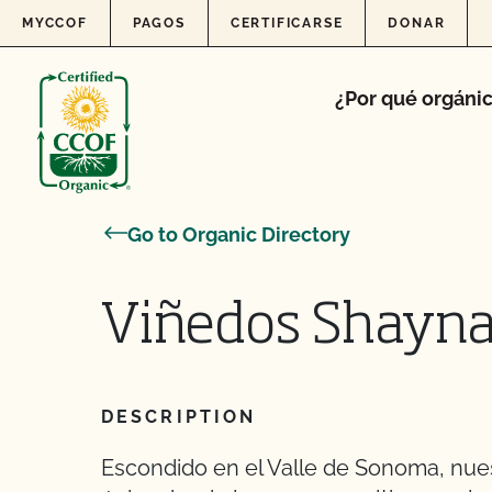
Skip to content
MYCCOF
PAGOS
CERTIFICARSE
DONAR
¿Por qué orgáni
Go to Organic Directory
Viñedos Shayna
DESCRIPTION
Escondido en el Valle de Sonoma, nuest