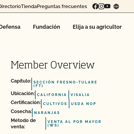
Directorio
Tienda
Preguntas frecuentes
chang
Defensa
Fundación
Elija a su agricultor
Member Overview
Capítulo:
SECCIÓN FRESNO-TULARE
(FT)
Ubicación:
CALIFORNIA
VISALIA
Certificación:
CULTIVOS
USDA NOP
Cosecha:
NARANJAS
Método de
VENTA AL POR MAYOR
(WS)
venta: