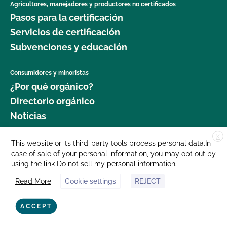
Agricultores, manejadores y productores no certificados
Pasos para la certificación
Servicios de certificación
Subvenciones y educación
Consumidores y minoristas
¿Por qué orgánico?
Directorio orgánico
Noticias
X
Donar
This website or its third-party tools process personal data.In
case of sale of your personal information, you may opt out by
Carreras profesionales
using the link
Do not sell my personal information
.
Sala de prensa
Read More
Cookie settings
REJECT
Contáctenos
877 Cedar Street, Suite 248, Santa Cruz, CA 95060 © 2025 CCOF.org
ACCEPT