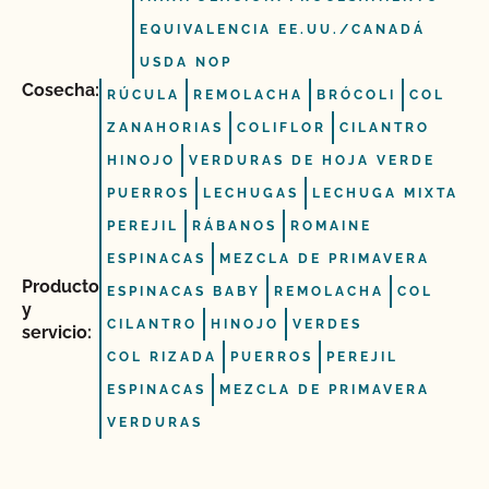
EQUIVALENCIA EE.UU./CANADÁ
USDA NOP
Cosecha:
RÚCULA
REMOLACHA
BRÓCOLI
COL
ZANAHORIAS
COLIFLOR
CILANTRO
HINOJO
VERDURAS DE HOJA VERDE
PUERROS
LECHUGAS
LECHUGA MIXTA
PEREJIL
RÁBANOS
ROMAINE
ESPINACAS
MEZCLA DE PRIMAVERA
Producto
ESPINACAS BABY
REMOLACHA
COL
y
CILANTRO
HINOJO
VERDES
servicio:
COL RIZADA
PUERROS
PEREJIL
ESPINACAS
MEZCLA DE PRIMAVERA
VERDURAS