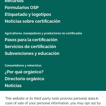
Recursos
Formularios OSP
Etiquetado y logotipos
Noticias sobre certificación
Agricultores, manejadores y productores no certificados
Pasos para la certificación
Servicios de certificación
Subvenciones y educación
Consumidores y minoristas
¿Por qué orgánico?
Directorio orgánico
Noticias
X
Donar
This website or its third-party tools process personal data.In
case of sale of your personal information, you may opt out by
Carreras profesionales