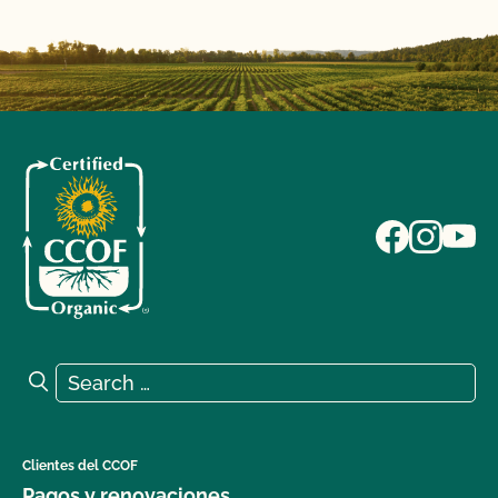
Search for:
Search
Clientes del CCOF
Pagos y renovaciones