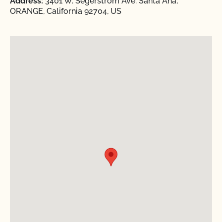
Address:
3401 W. Segerstrom Ave. Santa Ana,
ORANGE, California 92704, US