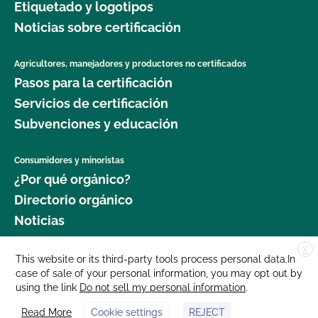
Etiquetado y logotipos
Noticias sobre certificación
Agricultores, manejadores y productores no certificados
Pasos para la certificación
Servicios de certificación
Subvenciones y educación
Consumidores y minoristas
¿Por qué orgánico?
Directorio orgánico
Noticias
X
Donar
This website or its third-party tools process personal data.In
case of sale of your personal information, you may opt out by
Carreras profesionales
using the link
Do not sell my personal information
.
Sala de prensa
Read More
Cookie settings
REJECT
Contáctenos