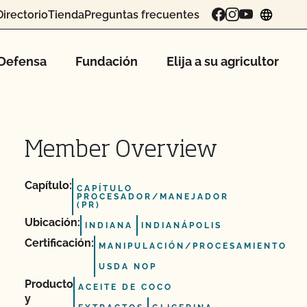
Directorio
Tienda
Preguntas frecuentes
chang
Defensa
Fundación
Elija a su agricultor
Member Overview
Capítulo:
CAPÍTULO
PROCESADOR/MANEJADOR
(PR)
Ubicación:
INDIANA
INDIANÁPOLIS
Certificación:
MANIPULACIÓN/PROCESAMIENTO
USDA NOP
Producto
ACEITE DE COCO
y