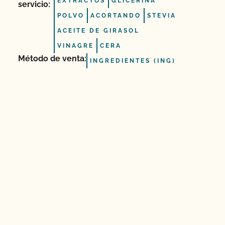
EXTRACTOS
GLICERINA
servicio:
POLVO
ACORTANDO
STEVIA
ACEITE DE GIRASOL
VINAGRE
CERA
Método de venta:
INGREDIENTES (ING)