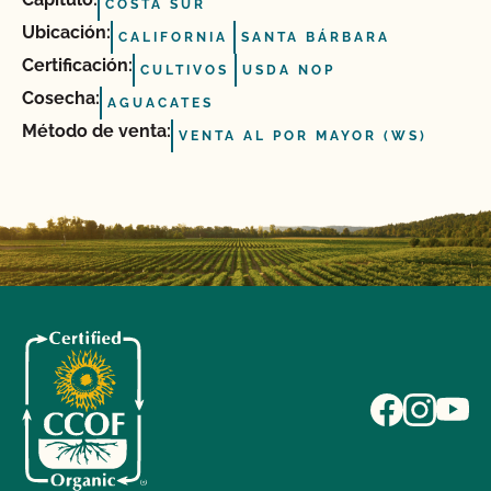
COSTA SUR
Ubicación:
CALIFORNIA
SANTA BÁRBARA
Certificación:
CULTIVOS
USDA NOP
Cosecha:
AGUACATES
Método de venta:
VENTA AL POR MAYOR (WS)