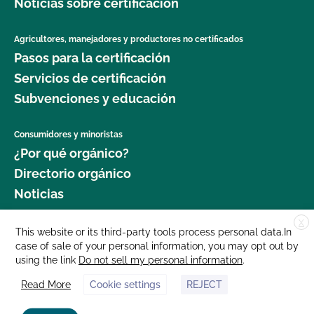
Noticias sobre certificación
Agricultores, manejadores y productores no certificados
Pasos para la certificación
Servicios de certificación
Subvenciones y educación
Consumidores y minoristas
¿Por qué orgánico?
Directorio orgánico
Noticias
X
Donar
This website or its third-party tools process personal data.In
case of sale of your personal information, you may opt out by
Carreras profesionales
using the link
Do not sell my personal information
.
Sala de prensa
Read More
Cookie settings
REJECT
Contáctenos