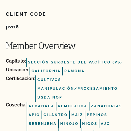
CLIENT CODE
ps118
Member Overview
Capítulo:
SECCIÓN SUROESTE DEL PACÍFICO (PS)
Ubicación:
CALIFORNIA
RAMONA
Certificación:
CULTIVOS
MANIPULACIÓN/PROCESAMIENTO
USDA NOP
Cosecha:
ALBAHACA
REMOLACHA
ZANAHORIAS
APIO
CILANTRO
MAÍZ
PEPINOS
BERENJENA
HINOJO
HIGOS
AJO