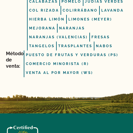
CALABAZAS
POMELO
JUDÍAS VERDES
COL RIZADA
COLIRRÁBANO
LAVANDA
HIERBA LIMÓN
LIMONES (MEYER)
MEJORANA
NARANJAS
NARANJAS (VALENCIAS)
FRESAS
TANGELOS
TRASPLANTES
NABOS
Método
PUESTO DE FRUTAS Y VERDURAS (PS)
de
COMERCIO MINORISTA (R)
venta:
VENTA AL POR MAYOR (WS)